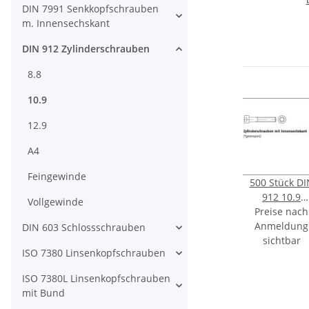
DIN 7991 Senkkopfschrauben
m. Innensechskant
DIN 912 Zylinderschrauben
8.8
10.9
12.9
A4
Feingewinde
500 Stück DI
912 10.9
Vollgewinde
Preise nach
galvanisch
Anmeldung
verzinkt
DIN 603 Schlossschrauben
Zylinderschr
sichtbar
ISO 7380 Linsenkopfschrauben
mit
Innensechska
ISO 7380L Linsenkopfschrauben
M3x10 mm
mit Bund