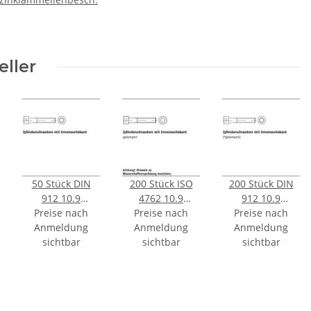
eller
50 Stück DIN
200 Stück ISO
200 Stück DIN
912 10.9
4762 10.9
912 10.9
Zylinderschrauben
Preise nach
Preise nach
galvanisch
Preise nach
galvanisch
Anmeldung
mit
Anmeldung
verzinkt
Anmeldung
verzinkt
ben
Innensechskant
sichtbar
Zylinderschrauben
sichtbar
Zylinderschrauben
sichtbar
M12x130 mm
mit
mit
Innensechskant
Innensechskant
M8x30 mm
M8x40 mm