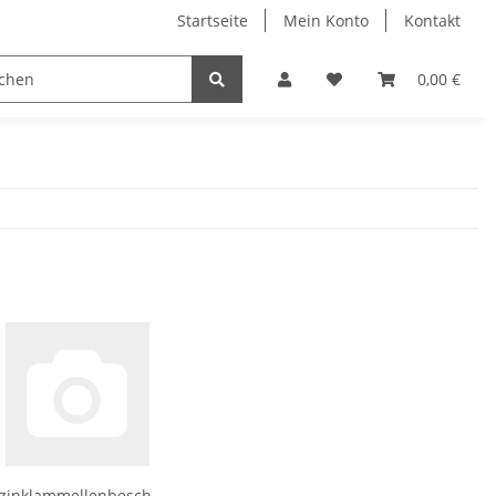
Startseite
Mein Konto
Kontakt
lzverbinder
Bohrer
Bits
Kleben/Dichte
0,00 €
zinklammellenbesch.