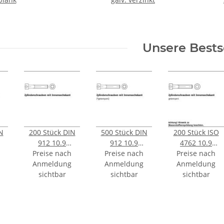
Unsere Bests
N
200 Stück DIN
500 Stück DIN
200 Stück ISO
912 10.9
912 10.9
4762 10.9
Zylinderschrauben
Preise nach
Preise nach
galvanisch
Preise nach
galvanisch
Anmeldung
mit
Anmeldung
verzinkt
Anmeldung
verzinkt
auben
Innensechskant
sichtbar
Zylinderschrauben
sichtbar
Zylinderschrau
sichtbar
M8x20 mm
mit
mit
nt
Innensechskant
Innensechskant
M3x8 mm
M8x16 mm