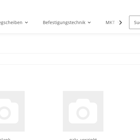
egscheiben
Befestigungstechnik
MKT
Ho
blank
galv. verzinkt