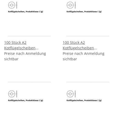
100 Stück A2
100 Stück A2
Kotflügelscheiben
Kotflügelscheiben
Produktklasse C (g)
Preise nach Anmeldung
Produktklasse C (g)
Preise nach Anmeldung
4,3x20x1,5 mm
sichtbar
5,3x20x1,5 mm
sichtbar