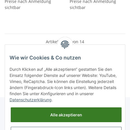
Produktklasse C (g)
Preise nach Anmeldung
Produktklasse C (g)
Preise nach Anmeldung
10,5x40x1,5 mm
sichtbar
12,5x30x1,5 mm
sichtbar
Artikel 1 - 14 von 14
Wie wir Cookies & Co nutzen
Durch Klicken auf „Alle akzeptieren“ gestatten Sie den
Kategorien
Einsatz folgender Dienste auf unserer Website: YouTube,
Vimeo, ReCaptcha. Sie können die Einstellung jederzeit
ändern (Fingerabdruck-Icon links unten). Weitere Details
finden Sie unter
Konfigurieren
und in unserer
Datenschutzerklärung
.
Alle akzeptieren
Informationen