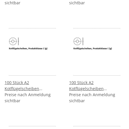
6,4x25x1,5 mm
sichtbar
6,4x30x1,5 mm
sichtbar
100 Stück A2
100 Stück A2
Kotflügelscheiben
Kotflügelscheiben
Produktklasse C (g)
Preise nach Anmeldung
Produktklasse C (g)
Preise nach Anmeldung
8,4x20x1,5 mm
sichtbar
8,4x25x1,5 mm
sichtbar