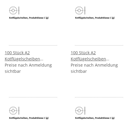
100 Stück A2
100 Stück A2
Kotflügelscheiben
Kotflügelscheiben
Produktklasse C (g)
Preise nach Anmeldung
Produktklasse C (g)
Preise nach Anmeldung
8,4x30x1,5 mm
sichtbar
8,4x40x1,5 mm
sichtbar