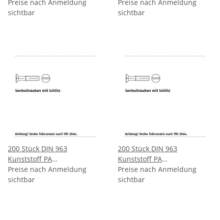
Senkkopfschrauben mit
Preise nach Anmeldung
Senkkopfschrauben mit
Preise nach Anmeldung
Schlitz M5x10 mm
sichtbar
Schlitz M5x12 mm
sichtbar
200 Stück DIN 963
200 Stück DIN 963
Kunststoff PA
Kunststoff PA
Senkkopfschrauben mit
Preise nach Anmeldung
Senkkopfschrauben mit
Preise nach Anmeldung
Schlitz M5x16 mm
sichtbar
Schlitz M5x20 mm
sichtbar