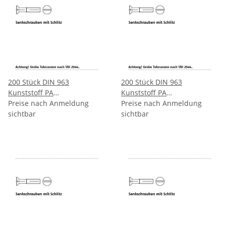
200 Stück DIN 963
200 Stück DIN 963
Kunststoff PA
Kunststoff PA
Senkkopfschrauben mit
Preise nach Anmeldung
Senkkopfschrauben mit
Preise nach Anmeldung
Schlitz M3x6 mm
sichtbar
Schlitz M3x8 mm
sichtbar