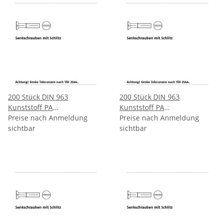
200 Stück DIN 963
200 Stück DIN 963
Kunststoff PA
Kunststoff PA
Senkkopfschrauben mit
Preise nach Anmeldung
Senkkopfschrauben mit
Preise nach Anmeldung
Schlitz M5x25 mm
sichtbar
Schlitz M6x10 mm
sichtbar