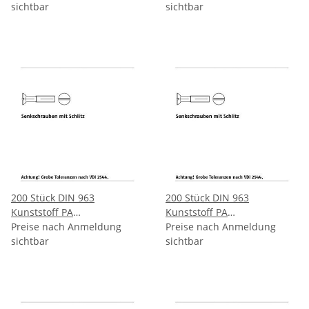
Schlitz M3x16 mm
sichtbar
Schlitz M3x20 mm
sichtbar
200 Stück DIN 963
200 Stück DIN 963
Kunststoff PA
Kunststoff PA
Senkkopfschrauben mit
Preise nach Anmeldung
Senkkopfschrauben mit
Preise nach Anmeldung
Schlitz M4x10 mm
sichtbar
Schlitz M4x12 mm
sichtbar