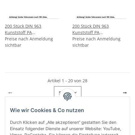
200 Stück DIN 963
200 Stück DIN 963
Kunststoff PA
Kunststoff PA
Senkkopfschrauben mit
Preise nach Anmeldung
Senkkopfschrauben mit
Preise nach Anmeldung
Schlitz M6x12 mm
sichtbar
Schlitz M6x16 mm
sichtbar
Artikel 1 - 20 von 28
Seite
1
Wie wir Cookies & Co nutzen
Durch Klicken auf „Alle akzeptieren“ gestatten Sie den
Kategorien
Einsatz folgender Dienste auf unserer Website: YouTube,
Vimeo, ReCaptcha. Sie können die Einstellung jederzeit