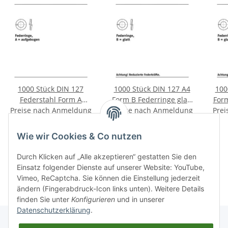
1000 Stück DIN 127
1000 Stück DIN 127 A4
100
Federstahl Form A
Form B Federringe glatt
Form
Preise nach Anmeldung
galvanisch verzinkt
Preise nach Anmeldung
B 6 mm
Prei
Federringe aufgebogen
sichtbar
sichtbar
A 8 mm
Wie wir Cookies & Co nutzen
Durch Klicken auf „Alle akzeptieren“ gestatten Sie den
Kategorien
Einsatz folgender Dienste auf unserer Website: YouTube,
Vimeo, ReCaptcha. Sie können die Einstellung jederzeit
ändern (Fingerabdruck-Icon links unten). Weitere Details
finden Sie unter
Konfigurieren
und in unserer
Datenschutzerklärung
.