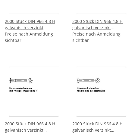
2000 Stück DIN 966 4.8 H
2000 Stück DIN 966 4.8 H
galvanisch verzinkt
galvanisch verzinkt
Linsenkopfschrauben mit
Preise nach Anmeldung
Linsenkopfschrauben mit
Preise nach Anmeldung
Phillips Kreuzschlitz H
sichtbar
Phillips Kreuzschlitz H
sichtbar
M3x20 H mm
M3x25 H mm
2000 Stück DIN 966 4.8 H
2000 Stück DIN 966 4.8 H
galvanisch verzinkt
galvanisch verzinkt