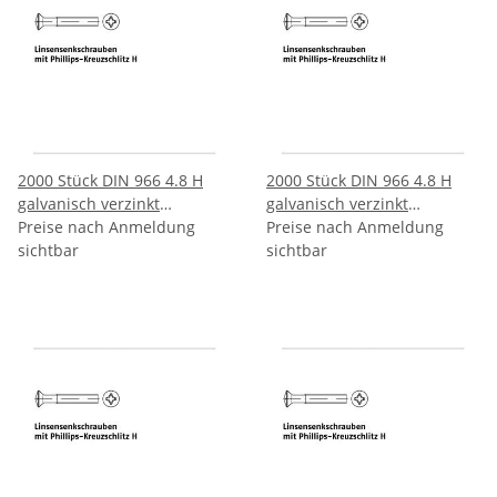
2000 Stück DIN 966 4.8 H
2000 Stück DIN 966 4.8 H
galvanisch verzinkt
galvanisch verzinkt
Linsenkopfschrauben mit
Preise nach Anmeldung
Linsenkopfschrauben mit
Preise nach Anmeldung
Phillips Kreuzschlitz H
sichtbar
Phillips Kreuzschlitz H
sichtbar
M25x5 H mm
M25x6 H mm