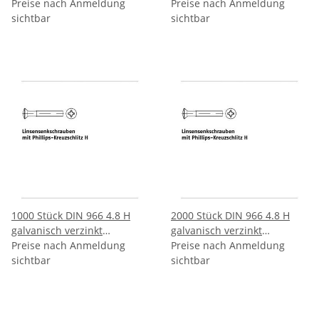
Linsenkopfschrauben mit
Preise nach Anmeldung
Linsenkopfschrauben mit
Preise nach Anmeldung
Phillips Kreuzschlitz H
sichtbar
Phillips Kreuzschlitz H
sichtbar
M3x30 H mm
M3x35 H mm
1000 Stück DIN 966 4.8 H
2000 Stück DIN 966 4.8 H
galvanisch verzinkt
galvanisch verzinkt
Linsenkopfschrauben mit
Preise nach Anmeldung
Linsenkopfschrauben mit
Preise nach Anmeldung
Phillips Kreuzschlitz H
sichtbar
Phillips Kreuzschlitz H M4x6
sichtbar
M3x40 H mm
H mm