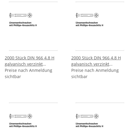
2000 Stück DIN 966 4.8 H
2000 Stück DIN 966 4.8 H
galvanisch verzinkt
galvanisch verzinkt
Linsenkopfschrauben mit
Preise nach Anmeldung
Linsenkopfschrauben mit
Preise nach Anmeldung
Phillips Kreuzschlitz H M4x8
sichtbar
Phillips Kreuzschlitz H
sichtbar
H mm
M4x10 H mm