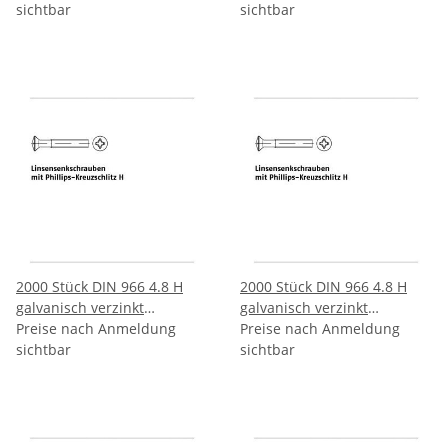
Phillips Kreuzschlitz H M3x5
sichtbar
Phillips Kreuzschlitz H M3x6
sichtbar
H mm
H mm
2000 Stück DIN 966 4.8 H
2000 Stück DIN 966 4.8 H
galvanisch verzinkt
galvanisch verzinkt
Linsenkopfschrauben mit
Preise nach Anmeldung
Linsenkopfschrauben mit
Preise nach Anmeldung
Phillips Kreuzschlitz H M3x8
sichtbar
Phillips Kreuzschlitz H
sichtbar
H mm
M3x10 H mm