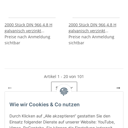
2000 Stück DIN 966 4.8 H
2000 Stück DIN 966 4.8 H
galvanisch verzinkt
galvanisch verzinkt
Linsenkopfschrauben mit
Preise nach Anmeldung
Linsenkopfschrauben mit
Preise nach Anmeldung
Phillips Kreuzschlitz H
sichtbar
Phillips Kreuzschlitz H
sichtbar
M4x12 H mm
M4x16 H mm
Artikel 1 - 20 von 101
Seite
1
Wie wir Cookies & Co nutzen
Durch Klicken auf „Alle akzeptieren“ gestatten Sie den
Kategorien
Einsatz folgender Dienste auf unserer Website: YouTube,
Vimeo, ReCaptcha. Sie können die Einstellung jederzeit