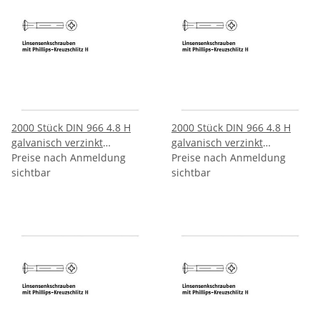
2000 Stück DIN 966 4.8 H
2000 Stück DIN 966 4.8 H
galvanisch verzinkt
galvanisch verzinkt
Linsenkopfschrauben mit
Preise nach Anmeldung
Linsenkopfschrauben mit
Preise nach Anmeldung
Phillips Kreuzschlitz H
sichtbar
Phillips Kreuzschlitz H
sichtbar
M3x12 H mm
M3x16 H mm