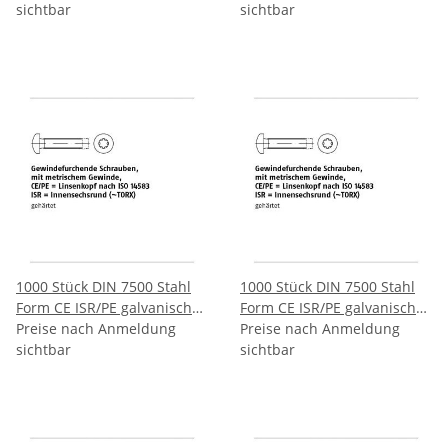
Schrauben ISR metr.
sichtbar
Schrauben ISR metr.
sichtbar
Gewinde Linsenkopf nach
Gewinde Linsenkopf nach
ISO 14583 CEM3x10 T10 mm
ISO 14583 CEM3x12 T10 mm
1000 Stück DIN 7500 Stahl
1000 Stück DIN 7500 Stahl
Form CE ISR/PE galvanisch
Form CE ISR/PE galvanisch
verzinkt Gewindefurchende
Preise nach Anmeldung
verzinkt Gewindefurchende
Preise nach Anmeldung
Schrauben ISR metr.
sichtbar
Schrauben ISR metr.
sichtbar
Gewinde Linsenkopf nach
Gewinde Linsenkopf nach
ISO 14583 CEM3x16 T10 mm
ISO 14583 CEM3x20 T10 mm