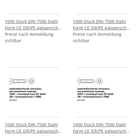
1000 Stück DIN 7500 Stahl
1000 Stück DIN 7500 Stahl
Form CE ISR/PE galvanisch
Form CE ISR/PE galvanisch
verzinkt Gewindefurchende
Preise nach Anmeldung
verzinkt Gewindefurchende
Preise nach Anmeldung
Schrauben ISR metr.
sichtbar
Schrauben ISR metr.
sichtbar
Gewinde Linsenkopf nach
Gewinde Linsenkopf nach
ISO 14583 CEM4x8 T20 mm
ISO 14583 CEM4x10 T20 mm
1000 Stück DIN 7500 Stahl
1000 Stück DIN 7500 Stahl
Form CE ISR/PE galvanisch
Form CE ISR/PE galvanisch