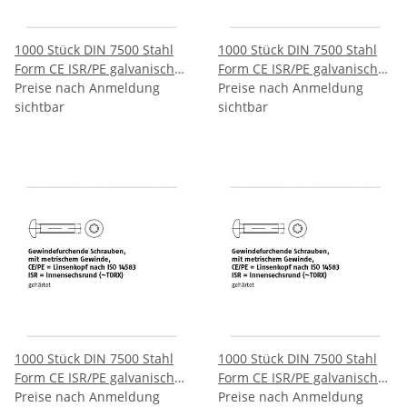
1000 Stück DIN 7500 Stahl
1000 Stück DIN 7500 Stahl
Form CE ISR/PE galvanisch
Form CE ISR/PE galvanisch
verzinkt Gewindefurchende
Preise nach Anmeldung
verzinkt Gewindefurchende
Preise nach Anmeldung
Schrauben ISR metr.
sichtbar
Schrauben ISR metr.
sichtbar
Gewinde Linsenkopf nach
Gewinde Linsenkopf nach
ISO 14583 CEM3x6 T10 mm
ISO 14583 CEM3x8 T10 mm
1000 Stück DIN 7500 Stahl
1000 Stück DIN 7500 Stahl
Form CE ISR/PE galvanisch
Form CE ISR/PE galvanisch
verzinkt Gewindefurchende
Preise nach Anmeldung
verzinkt Gewindefurchende
Preise nach Anmeldung