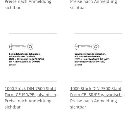
verzinkt Gewindefurchende
Preise nach Anmeldung
verzinkt Gewindefurchende
Preise nach Anmeldung
Schrauben ISR metr.
sichtbar
Schrauben ISR metr.
sichtbar
Gewinde Linsenkopf nach
Gewinde Linsenkopf nach
ISO 14583 CEM4x12 T20 mm
ISO 14583 CEM4x16 T20 mm
1000 Stück DIN 7500 Stahl
1000 Stück DIN 7500 Stahl
Form CE ISR/PE galvanisch
Form CE ISR/PE galvanisch
verzinkt Gewindefurchende
Preise nach Anmeldung
verzinkt Gewindefurchende
Preise nach Anmeldung
Schrauben ISR metr.
sichtbar
Schrauben ISR metr.
sichtbar
Gewinde Linsenkopf nach
Gewinde Linsenkopf nach
ISO 14583 CEM4x20 T20 mm
ISO 14583 CEM4x25 T20 mm