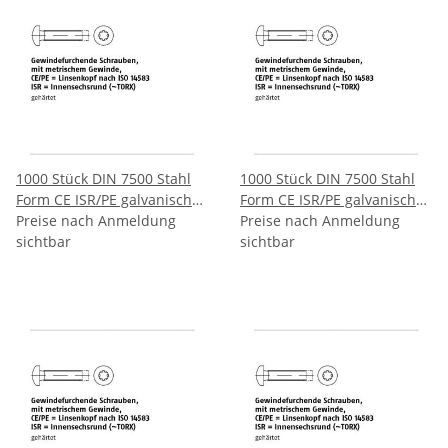
1000 Stück DIN 7500 Stahl
1000 Stück DIN 7500 Stahl
Form CE ISR/PE galvanisch
Form CE ISR/PE galvanisch
verzinkt Gewindefurchende
Preise nach Anmeldung
verzinkt Gewindefurchende
Preise nach Anmeldung
Schrauben ISR metr.
sichtbar
Schrauben ISR metr.
sichtbar
Gewinde Linsenkopf nach
Gewinde Linsenkopf nach
ISO 14583 CEM3x25 T10 mm
ISO 14583 CEM4x6 T20 mm