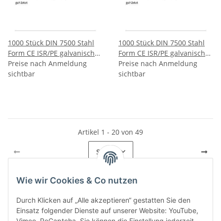
1000 Stück DIN 7500 Stahl
1000 Stück DIN 7500 Stahl
Form CE ISR/PE galvanisch
Form CE ISR/PE galvanisch
verzinkt Gewindefurchende
Preise nach Anmeldung
verzinkt Gewindefurchende
Preise nach Anmeldung
Schrauben ISR metr.
sichtbar
Schrauben ISR metr.
sichtbar
Gewinde Linsenkopf nach
Gewinde Linsenkopf nach
ISO 14583 CEM5x6 T25 mm
ISO 14583 CEM5x8 T25 mm
Artikel 1 - 20 von 49
Seite
1
Wie wir Cookies & Co nutzen
Durch Klicken auf „Alle akzeptieren“ gestatten Sie den
Kategorien
Einsatz folgender Dienste auf unserer Website: YouTube,
Vimeo, ReCaptcha. Sie können die Einstellung jederzeit