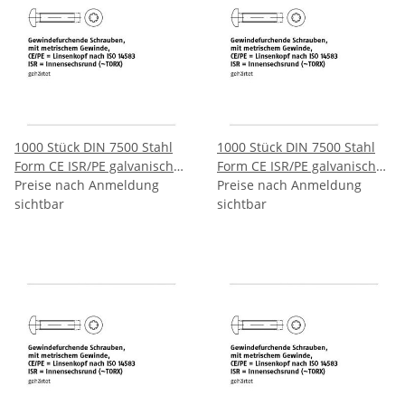
1000 Stück DIN 7500 Stahl
1000 Stück DIN 7500 Stahl
Form CE ISR/PE galvanisch
Form CE ISR/PE galvanisch
verzinkt Gewindefurchende
Preise nach Anmeldung
verzinkt Gewindefurchende
Preise nach Anmeldung
Schrauben ISR metr.
sichtbar
Schrauben ISR metr.
sichtbar
Gewinde Linsenkopf nach
Gewinde Linsenkopf nach
ISO 14583 CEM3x4 T10 mm
ISO 14583 CEM3x5 T10 mm