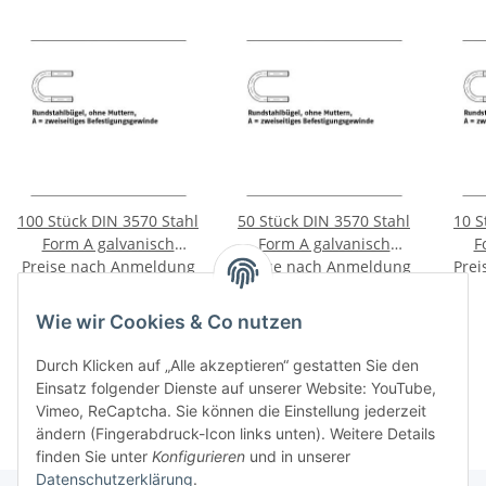
100 Stück DIN 3570 Stahl
50 Stück DIN 3570 Stahl
10 S
Form A galvanisch
Form A galvanisch
F
verzinkt Rundstahlbügel
Preise nach Anmeldung
verzinkt Rundstahlbügel
Preise nach Anmeldung
verz
Prei
ohne Muttern
sichtbar
ohne Muttern
sichtbar
zweiseitiges
zweiseitiges
Wie wir Cookies & Co nutzen
Befestigungs Gewinde A
Befestigungs Gewinde A
Bef
52 / NW 40 mm
94 / NW 80 mm
A
Durch Klicken auf „Alle akzeptieren“ gestatten Sie den
Kategorien
Einsatz folgender Dienste auf unserer Website: YouTube,
Vimeo, ReCaptcha. Sie können die Einstellung jederzeit
ändern (Fingerabdruck-Icon links unten). Weitere Details
finden Sie unter
Konfigurieren
und in unserer
Datenschutzerklärung
.