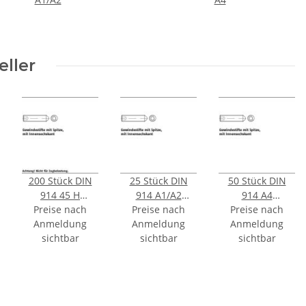
eller
200 Stück DIN
25 Stück DIN
50 Stück DIN
914 45 H
914 A1/A2
914 A4
Preise nach
galvanisch
Gewindestifte
Preise nach
Gewindestifte
Preise nach
Anmeldung
verzinkt
mit Spitze mit
Anmeldung
mit Spitze mit
Anmeldung
Gewindestifte
sichtbar
Innensechskant
sichtbar
Innensechskant
sichtbar
mit Spitze mit
M6x6 mm
M4x10 mm
Innensechskant
M4x10 mm