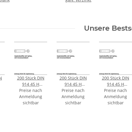
Unsere Bests
N
200 Stück DIN
200 Stück DIN
200 Stück DIN
914 45 H
914 45 H
914 45 H
e
Preise nach
galvanisch
Preise nach
galvanisch
Preise nach
galvanisch
t
Anmeldung
verzinkt
Anmeldung
verzinkt
Anmeldung
verzinkt
nt
Gewindestifte
sichtbar
Gewindestifte
sichtbar
Gewindestifte
sichtbar
m
mit Spitze mit
mit Spitze mit
mit Spitze mit
Innensechskant
Innensechskant
Innensechskant
M3x4 mm
M3x6 mm
M4x8 mm