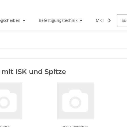
egscheiben
Befestigungstechnik
MKT
Ho
 mit ISK und Spitze
blank
galv. verzinkt