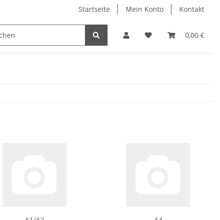
Startseite
Mein Konto
Kontakt
lzverbinder
Bohrer
Bits
Kleben/Dichte
0,00 €
A1/A2
A4