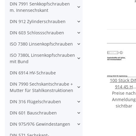
DIN 7991 Senkkopfschrauben
m. Innensechskant
DIN 912 Zylinderschrauben
DIN 603 Schlossschrauben
ISO 7380 Linsenkopfschrauben
ISO 7380L Linsenkopfschrauben
mit Bund
DIN 6914 HV-Schraube
100 Stück DI
DIN 7990 Sechskantschraube +
914 45 H
Mutter für Stahlkonstruktionen
Gewindestift
Preise nach
mit Spitze mi
Anmeldung
DIN 316 Flügelschrauben
Innensechska
sichtbar
M10x35 m
DIN 601 Bauschrauben
DIN 975/976 Gewindestangen
DIN 571 Sechskant-