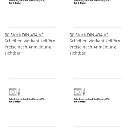
50 Stück DIN 434 A2
50 Stück DIN 434 A2
Scheiben vierkant keilförmig
Scheiben vierkant keilförmig
8 % für U Träger 9 mm
Preise nach Anmeldung
8 % für U Träger 11 mm
Preise nach Anmeldung
sichtbar
sichtbar