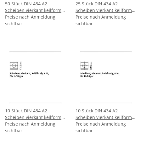
50 Stück DIN 434 A2
25 Stück DIN 434 A2
Scheiben vierkant keilförmig
Scheiben vierkant keilförmig
8 % für U Träger 13,5 mm
Preise nach Anmeldung
8 % für U Träger 17,5 mm
Preise nach Anmeldung
sichtbar
sichtbar
10 Stück DIN 434 A2
10 Stück DIN 434 A2
Scheiben vierkant keilförmig
Scheiben vierkant keilförmig
8 % für U Träger 22 mm
Preise nach Anmeldung
8 % für U Träger 26 mm
Preise nach Anmeldung
sichtbar
sichtbar