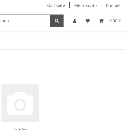
Startseite
Mein Konto
Kontakt
lzverbinder
Bohrer
Bits
Kleben/Dichte
0,00 €
Kupfer