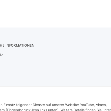
CHE INFORMATIONEN
tz
m
setzhinweise
den Einsatz folgender Dienste auf unserer Website: YouTube, Vimeo,
rn (Fingerabdruck-Icon links unten). Weitere Details finden Sie unter