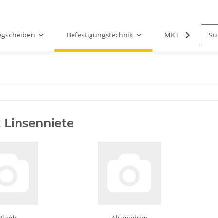
egscheiben
Befestigungstechnik
MKT
Ho
 Linsenniete
Blank
Aluminium