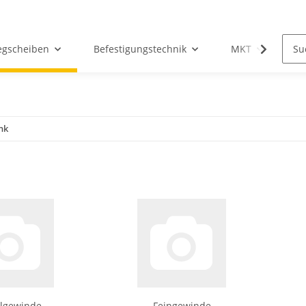
egscheiben
Befestigungstechnik
MKT
Ho
nk
lgewinde
Feingewinde