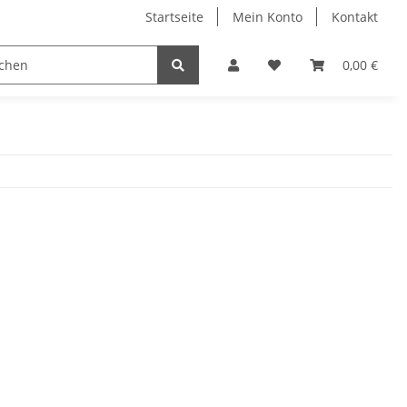
Startseite
Mein Konto
Kontakt
lzverbinder
Bohrer
Bits
Kleben/Dichte
0,00 €