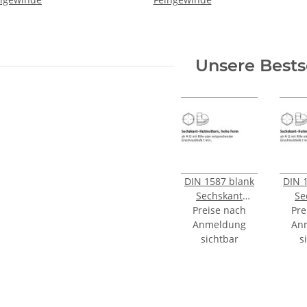
Unsere Bests
DIN 1587 blank
DIN 
Sechskant
Se
Hutmuttern
Preise nach
Hu
Pre
hohe Form M8
Anmeldung
hohe
An
mm 500 Stück
sichtbar
mm 
s