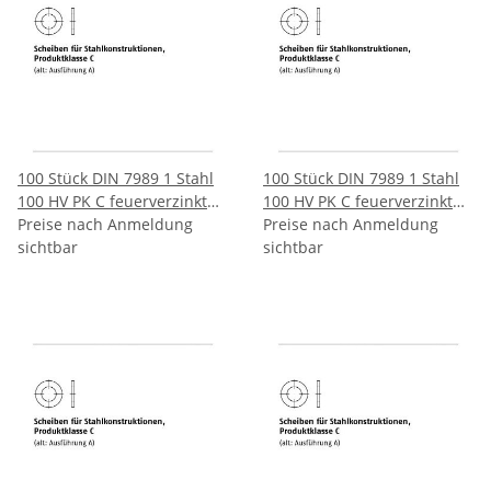
100 Stück DIN 7989 1 Stahl
100 Stück DIN 7989 1 Stahl
100 HV PK C feuerverzinkt
100 HV PK C feuerverzinkt
Scheiben für
Preise nach Anmeldung
Scheiben für
Preise nach Anmeldung
Stahlkonstruktionen
sichtbar
Stahlkonstruktionen
sichtbar
Produktklasse C 10/11x20x8
Produktklasse C
mm
12/135x24x8 mm