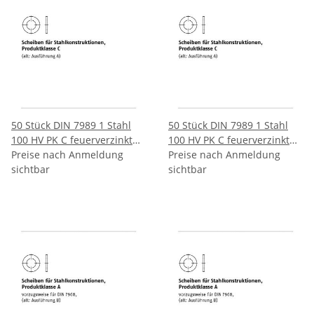
50 Stück DIN 7989 1 Stahl
50 Stück DIN 7989 1 Stahl
100 HV PK C feuerverzinkt
100 HV PK C feuerverzinkt
Scheiben für
Preise nach Anmeldung
Scheiben für
Preise nach Anmeldung
Stahlkonstruktionen
sichtbar
Stahlkonstruktionen
sichtbar
Produktklasse C 33/36x60x8
Produktklasse C 36/39x66x8
mm
mm