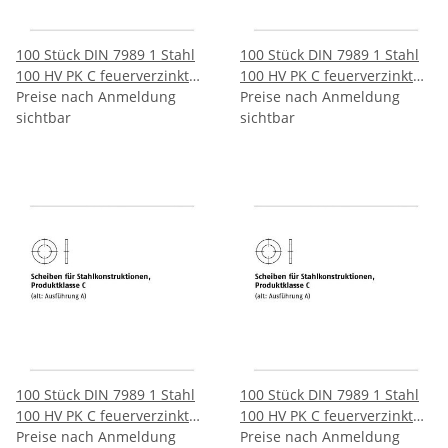
100 Stück DIN 7989 1 Stahl
100 Stück DIN 7989 1 Stahl
100 HV PK C feuerverzinkt
100 HV PK C feuerverzinkt
Scheiben für
Preise nach Anmeldung
Scheiben für
Preise nach Anmeldung
Stahlkonstruktionen
sichtbar
Stahlkonstruktionen
sichtbar
Produktklasse C
Produktklasse C 20/22x37x8
16/175x30x8 mm
mm
100 Stück DIN 7989 1 Stahl
100 Stück DIN 7989 1 Stahl
100 HV PK C feuerverzinkt
100 HV PK C feuerverzinkt
Scheiben für
Preise nach Anmeldung
Scheiben für
Preise nach Anmeldung