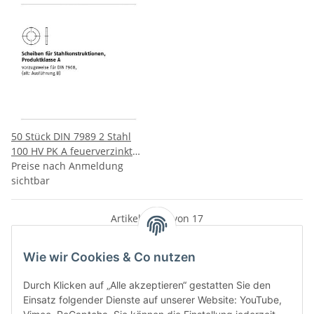
50 Stück DIN 7989 2 Stahl
100 HV PK A feuerverzinkt
Scheiben für
Preise nach Anmeldung
Stahlkonstruktionen
sichtbar
Produktklasse A 30/33x56x8
mm
Artikel 1 - 17 von 17
Wie wir Cookies & Co nutzen
Durch Klicken auf „Alle akzeptieren“ gestatten Sie den
Kategorien
Einsatz folgender Dienste auf unserer Website: YouTube,