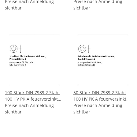
Scheiben für
Preise nach Anmeldung
Scheiben für
Preise nach Anmeldung
Stahlkonstruktionen
sichtbar
Stahlkonstruktionen
sichtbar
Produktklasse A20/22x37x8
Produktklasse A22/24x39x8
mm
mm
100 Stück DIN 7989 2 Stahl
50 Stück DIN 7989 2 Stahl
100 HV PK A feuerverzinkt
100 HV PK A feuerverzinkt
Scheiben für
Preise nach Anmeldung
Scheiben für
Preise nach Anmeldung
Stahlkonstruktionen
sichtbar
Stahlkonstruktionen
sichtbar
Produktklasse A24/26x44x8
Produktklasse A27/30x50x8
mm
mm