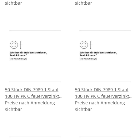
Stahlkonstruktionen
sichtbar
Stahlkonstruktionen
sichtbar
Produktklasse C 22/24x39x8
Produktklasse C 24/26x44x8
mm
mm
50 Stück DIN 7989 1 Stahl
50 Stück DIN 7989 1 Stahl
100 HV PK C feuerverzinkt
100 HV PK C feuerverzinkt
Scheiben für
Preise nach Anmeldung
Scheiben für
Preise nach Anmeldung
Stahlkonstruktionen
sichtbar
Stahlkonstruktionen
sichtbar
Produktklasse C 27/30x50x8
Produktklasse C 30/33x56x8
mm
mm