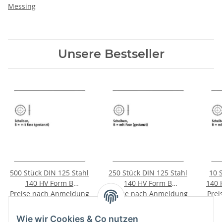
Messing
Unsere Bestseller
500 Stück DIN 125 Stahl
250 Stück DIN 125 Stahl
10 
140 HV Form B
140 HV Form B
140 
Preise nach Anmeldung
galvanisch verzinkt
Preise nach Anmeldung
galvanisch verzinkt
Prei
m
Scheiben mit Fase
sichtbar
Scheiben mit Fase
sichtbar
(gestanzt) 13x24x2,5 mm
(gestanzt) 17x30x3 mm
Wie wir Cookies & Co nutzen