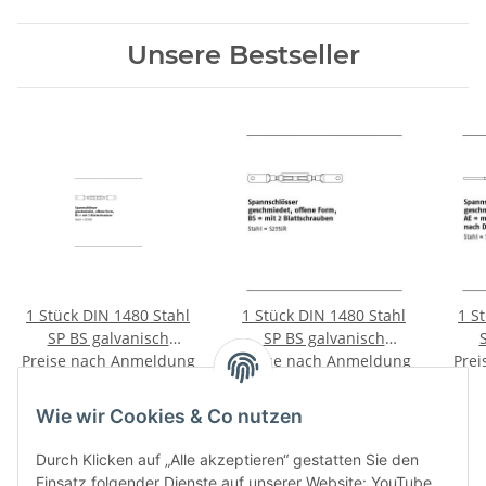
Unsere Bestseller
1 Stück DIN 1480 Stahl
1 Stück DIN 1480 Stahl
1 S
SP BS galvanisch
SP BS galvanisch
verzinkt Spannschlösser
Preise nach Anmeldung
verzinkt Spannschlösser
Preise nach Anmeldung
verz
Prei
geschmiedet offene
sichtbar
geschmiedet offene
sichtbar
ge
Form mit 2
Form mit 2
Wie wir Cookies & Co nutzen
Blattschraube SP BS
Blattschraube SP BS
Ans
M16 mm
M12 mm
Durch Klicken auf „Alle akzeptieren“ gestatten Sie den
Kategorien
Einsatz folgender Dienste auf unserer Website: YouTube,