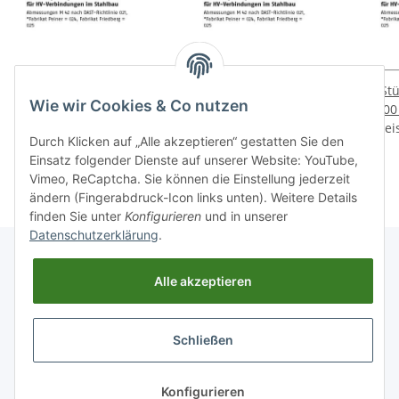
1 Stück EN 14399 6 Stahl
1 Stück EN 14399 6 Stahl
1 St
Wie wir Cookies & Co nutzen
300 HV feuerverzinkt P
300 HV feuerverzinkt P
300
Preise nach Anmeldung
Scheiben rund für HV
Preise nach Anmeldung
Scheiben rund für HV
Prei
Sch
Durch Klicken auf „Alle akzeptieren“ gestatten Sie den
Verbindungen im
sichtbar
Verbindungen im
sichtbar
V
Einsatz folgender Dienste auf unserer Website: YouTube,
Stahlbau 12 (13x24x3)
Stahlbau 16 (17x30x4)
Sta
Vimeo, ReCaptcha. Sie können die Einstellung jederzeit
mm
mm
ändern (Fingerabdruck-Icon links unten). Weitere Details
finden Sie unter
Konfigurieren
und in unserer
Datenschutzerklärung
.
Alle akzeptieren
Informationen
Schließen
GESETZLICHE INFORMATIONEN
* Alle Preise zzgl. gesetzlicher USt., zzgl.
Versand
Konfigurieren