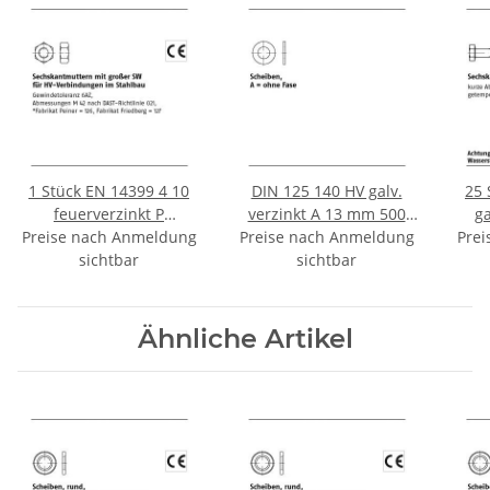
1 Stück EN 14399 4 10
DIN 125 140 HV galv.
25 
feuerverzinkt P
verzinkt A 13 mm 500
ga
Preise nach Anmeldung
Sechskantmuttern mit
Preise nach Anmeldung
Stück
Sech
Prei
großer SW für HV
sichtbar
sichtbar
Sc
Verbindungen im
Stahlbau M20 mm
Ähnliche Artikel